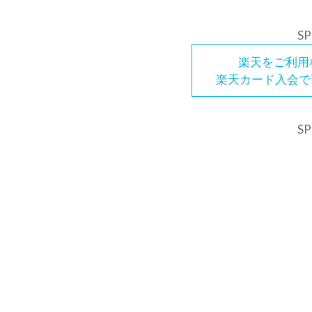
S
楽天をご利用
楽天カード入会で7
S