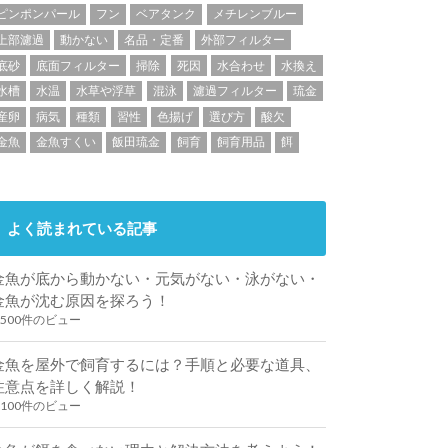
ピンポンパール
フン
ベアタンク
メチレンブルー
上部濾過
動かない
名品・定番
外部フィルター
底砂
底面フィルター
掃除
死因
水合わせ
水換え
水槽
水温
水草や浮草
混泳
濾過フィルター
琉金
産卵
病気
種類
習性
色揚げ
選び方
酸欠
金魚
金魚すくい
飯田琉金
飼育
飼育用品
餌
よく読まれている記事
金魚が底から動かない・元気がない・泳がない・
金魚が沈む原因を探ろう！
,500件のビュー
金魚を屋外で飼育するには？手順と必要な道具、
注意点を詳しく解説！
,100件のビュー