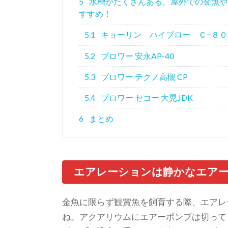
5
水槽がたくさんある、屋外での金魚や
すすめ！
5.1
キョーリン ハイブロー Ｃ−８０
5.2
ブロワー 安永AP-40
5.3
ブロワー テクノ高槻 CP
5.4
ブロワー セコー 大晃JDK
6
まとめ
エアレーションは静かなエア
金魚に限らず観賞魚を飼育する際、エアレ
ね。
アクアリウムにエアーポンプは切って