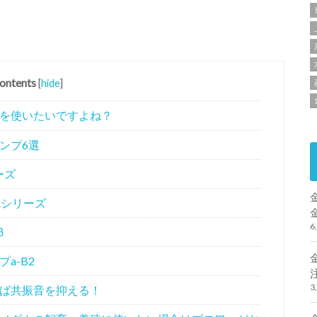
ontents
[
hide
]
を使いたいですよね？
ンプ6選
ーズ
Rシリーズ
6
β
a-B2
3
ば共振音を抑える！