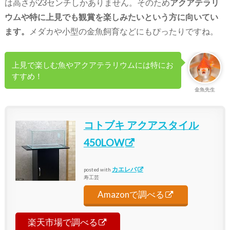
は高さが23センチしかありません。そのため
アクアテラリ
ウムや特に上見でも観賞を楽しみたいという方に向いてい
ます。
メダカや小型の金魚飼育などにもぴったりですね。
上見で楽しむ魚やアクアテラリウムには特にお
すすめ！
金魚先生
コトブキ アクアスタイル
450LOW
カエレバ
posted with
寿工芸
Amazonで調べる
楽天市場で調べる