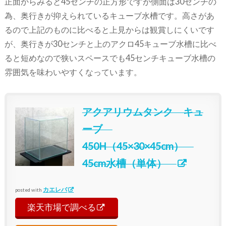
正面からみると45センチの正方形ですが側面は30センチの
為、奥行きが抑えられているキューブ水槽です。高さがあ
るので上記のものに比べると上見からは観賞しにくいです
が、奥行きが30センチと上のアクロ45キューブ水槽に比べ
ると短めなので狭いスペースでも45センチキューブ水槽の
雰囲気を味わいやすくなっています。
アクアリウムタンク キュ
ーブ
450H（45×30×45cm）
45cm水槽（単体）
カエレバ
posted with
楽天市場で調べる