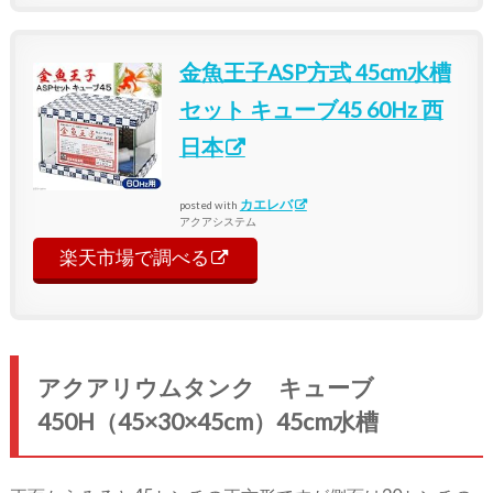
金魚王子ASP方式 45cm水槽
セット キューブ45 60Hz 西
日本
カエレバ
posted with
アクアシステム
楽天市場で調べる
アクアリウムタンク キューブ
450H（45×30×45cm）45cm水槽