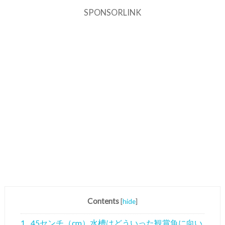
SPONSORLINK
Contents
[
hide
]
1
45センチ（cm）水槽はどういった観賞魚に向い