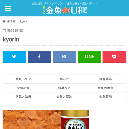
金魚の飼い方やアクアリウム、金魚と暮らす楽しい日々！
HOME
kyorin
2020.05.08
kyorin
金魚って？
飼い方
飼育器具
金魚の餌
水草など
金魚の種類
病気と治療
金魚と混泳
金魚日和