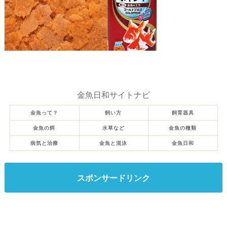
金魚日和サイトナビ
金魚って？
飼い方
飼育器具
金魚の餌
水草など
金魚の種類
病気と治療
金魚と混泳
金魚日和
スポンサードリンク