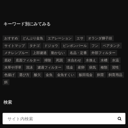
キーワード別にみてみる
おすすめ
どんぶり金魚
エアレーション
エサ
オランダ獅子頭
サイトマップ
タナゴ
ドジョウ
ピンポンパール
フン
ベアタンク
メチレンブルー
上部濾過
動かない
名品・定番
外部フィルター
底砂
底面フィルター
掃除
死因
水合わせ
水換え
水槽
水温
水草や浮草
混泳
濾過フィルター
琉金
産卵
病気
種類
習性
色揚げ
選び方
酸欠
金魚
金魚すくい
飯田琉金
飼育
飼育用品
餌
検索