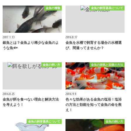
金魚の種類
金魚の飼育器具について
2017.1.13
2016.8.17
銀魚とは？金魚より稀少な金魚のよ
金魚を水槽で飼育する場合の水槽選
うな魚🐟
び、間違ってませんか？
金魚の飼い方
金魚の病気と回復の方法
2016.8.25
2016.9.9
金魚が餌を食べない理由と解決方法
色々な効果がある金魚の塩浴！塩浴
を考えよう！
の方法と効能を知って金魚の命を救
え！
金魚の飼育器具について
金魚の飼い方