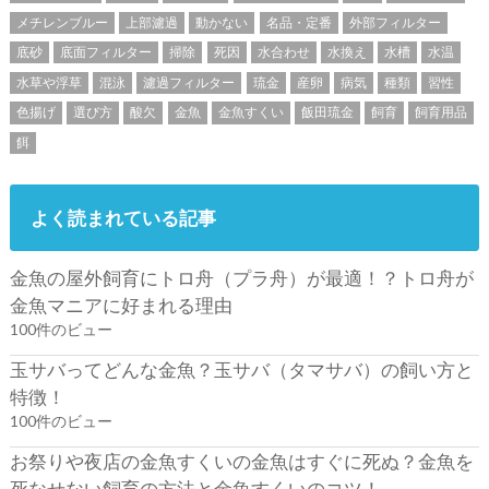
メチレンブルー
上部濾過
動かない
名品・定番
外部フィルター
底砂
底面フィルター
掃除
死因
水合わせ
水換え
水槽
水温
水草や浮草
混泳
濾過フィルター
琉金
産卵
病気
種類
習性
色揚げ
選び方
酸欠
金魚
金魚すくい
飯田琉金
飼育
飼育用品
餌
よく読まれている記事
金魚の屋外飼育にトロ舟（プラ舟）が最適！？トロ舟が
金魚マニアに好まれる理由
100件のビュー
玉サバってどんな金魚？玉サバ（タマサバ）の飼い方と
特徴！
100件のビュー
お祭りや夜店の金魚すくいの金魚はすぐに死ぬ？金魚を
死なせない飼育の方法と金魚すくいのコツ！