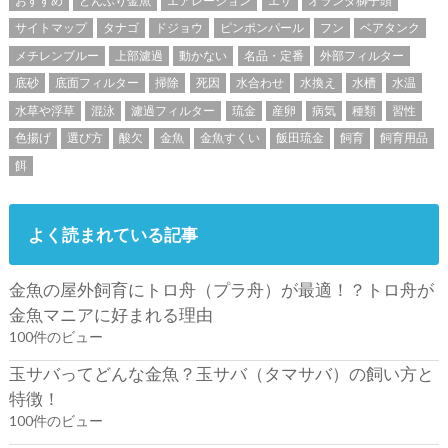
おすすめ
どんぶり金魚
エアレーション
エサ
オランダ獅子頭
サイトマップ
タナゴ
ドジョウ
ピンポンパール
フン
ベアタンク
メチレンブルー
上部濾過
動かない
名品・定番
外部フィルター
底砂
底面フィルター
掃除
死因
水合わせ
水換え
水槽
水温
水草や浮草
混泳
濾過フィルター
琉金
産卵
病気
種類
習性
色揚げ
選び方
酸欠
金魚
金魚すくい
飯田琉金
飼育
飼育用品
餌
よく読まれている記事
金魚の屋外飼育にトロ舟（プラ舟）が最適！？トロ舟が
金魚マニアに好まれる理由
100件のビュー
玉サバってどんな金魚？玉サバ（タマサバ）の飼い方と
特徴！
100件のビュー