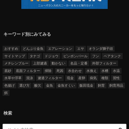
キーワード別にみてみる
おすすめ
どんぶり金魚
エアレーション
エサ
オランダ獅子頭
サイトマップ
タナゴ
ドジョウ
ピンポンパール
フン
ベアタンク
メチレンブルー
上部濾過
動かない
名品・定番
外部フィルター
底砂
底面フィルター
掃除
死因
水合わせ
水換え
水槽
水温
水草や浮草
混泳
濾過フィルター
琉金
産卵
病気
種類
習性
色揚げ
選び方
酸欠
金魚
金魚すくい
飯田琉金
飼育
飼育用品
餌
検索