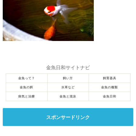
金魚日和サイトナビ
金魚って？
飼い方
飼育器具
金魚の餌
水草など
金魚の種類
病気と治療
金魚と混泳
金魚日和
スポンサードリンク