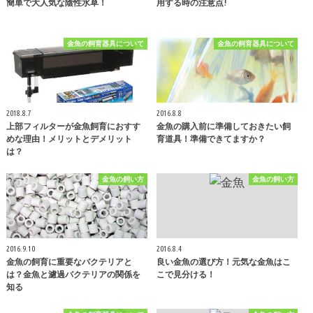
簡単で大人気な陰性水草！
用する時の注意点!
金魚の飼育器具について
金魚の飼育器具について
2018.8.7
2016.8.8
上部フィルターが金魚飼育におすす
金魚の購入前に準備しておきたい飼
めな理由！メリットとデメリット
育道具！準備できてますか？
は？
金魚の飼い方
金魚の飼い方
2016.9.10
2016.8.4
金魚の飼育に重要なバクテリアと
良い金魚の選び方！元気な金魚はこ
は？金魚と濾過バクテリアの関係を
こで見分ける！
知る