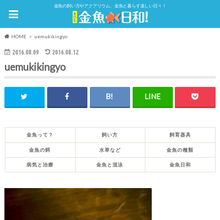
金魚の飼い方やアクアリウム、金魚と暮らす楽しい日々！
HOME
uemukikingyo
2016.08.09
2016.08.12
uemukikingyo
金魚って？
飼い方
飼育器具
金魚の餌
水草など
金魚の種類
病気と治療
金魚と混泳
金魚日和