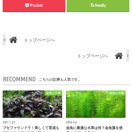
Pocket
feedly
トップページへ
トップページへ
RECOMMEND
こちらの記事も人気です。
金魚と水草
金魚と水草
2017.1.23
2016.9.6
ブセファランドラ！美しくて育成も
金魚に最適な水草は何？金魚藻を使