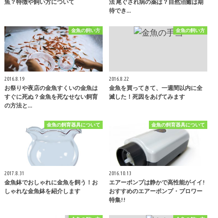
魚？特徴や飼い方について
法 尾ぐされ病の薬は？自然治癒は期
待でき…
金魚の飼い方
金魚の飼い方
2016.8.19
2016.8.22
お祭りや夜店の金魚すくいの金魚は
金魚を買ってきて、一週間以内に全
すぐに死ぬ？金魚を死なせない飼育
滅した！死因をあげてみます
の方法と…
金魚の飼育器具について
金魚の飼育器具について
2017.8.31
2016.10.13
金魚鉢でおしゃれに金魚を飼う！お
エアーポンプは静かで高性能がイイ!
しゃれな金魚鉢を紹介します
おすすめのエアーポンプ・ブロワー
特集!!