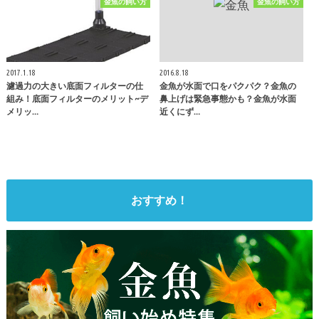
金魚の飼い方
金魚の飼い方
2017.1.18
2016.8.18
濾過力の大きい底面フィルターの仕
金魚が水面で口をパクパク？金魚の
組み！底面フィルターのメリット~デ
鼻上げは緊急事態かも？金魚が水面
メリッ…
近くにず…
おすすめ！