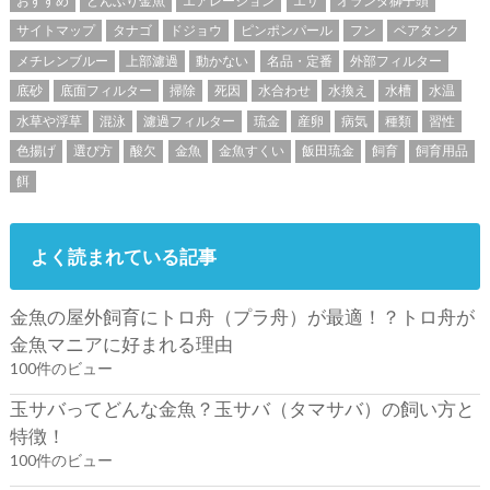
おすすめ
どんぶり金魚
エアレーション
エサ
オランダ獅子頭
サイトマップ
タナゴ
ドジョウ
ピンポンパール
フン
ベアタンク
メチレンブルー
上部濾過
動かない
名品・定番
外部フィルター
底砂
底面フィルター
掃除
死因
水合わせ
水換え
水槽
水温
水草や浮草
混泳
濾過フィルター
琉金
産卵
病気
種類
習性
色揚げ
選び方
酸欠
金魚
金魚すくい
飯田琉金
飼育
飼育用品
餌
よく読まれている記事
金魚の屋外飼育にトロ舟（プラ舟）が最適！？トロ舟が
金魚マニアに好まれる理由
100件のビュー
玉サバってどんな金魚？玉サバ（タマサバ）の飼い方と
特徴！
100件のビュー