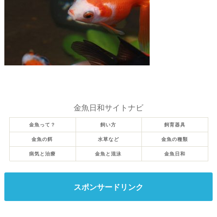
金魚日和サイトナビ
金魚って？
飼い方
飼育器具
金魚の餌
水草など
金魚の種類
病気と治療
金魚と混泳
金魚日和
スポンサードリンク