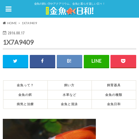
金魚の飼い方やアクアリウム、金魚と暮らす楽しい日々！
HOME
1X7A9409
2016.08.17
1X7A9409
金魚って？
飼い方
飼育器具
金魚の餌
水草など
金魚の種類
病気と治療
金魚と混泳
金魚日和