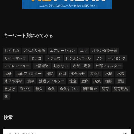
キーワード別にみてみる
おすすめ
どんぶり金魚
エアレーション
エサ
オランダ獅子頭
サイトマップ
タナゴ
ドジョウ
ピンポンパール
フン
ベアタンク
メチレンブルー
上部濾過
動かない
名品・定番
外部フィルター
底砂
底面フィルター
掃除
死因
水合わせ
水換え
水槽
水温
水草や浮草
混泳
濾過フィルター
琉金
産卵
病気
種類
習性
色揚げ
選び方
酸欠
金魚
金魚すくい
飯田琉金
飼育
飼育用品
餌
検索