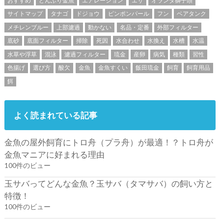
おすすめ
どんぶり金魚
エアレーション
エサ
オランダ獅子頭
サイトマップ
タナゴ
ドジョウ
ピンポンパール
フン
ベアタンク
メチレンブルー
上部濾過
動かない
名品・定番
外部フィルター
底砂
底面フィルター
掃除
死因
水合わせ
水換え
水槽
水温
水草や浮草
混泳
濾過フィルター
琉金
産卵
病気
種類
習性
色揚げ
選び方
酸欠
金魚
金魚すくい
飯田琉金
飼育
飼育用品
餌
よく読まれている記事
金魚の屋外飼育にトロ舟（プラ舟）が最適！？トロ舟が
金魚マニアに好まれる理由
100件のビュー
玉サバってどんな金魚？玉サバ（タマサバ）の飼い方と
特徴！
100件のビュー