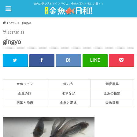
金魚の飼い方やアクアリウム、金魚と暮らす楽しい日々！
HOME
gingyo
2017.01.13
gingyo
金魚って？
飼い方
飼育器具
金魚の餌
水草など
金魚の種類
病気と治療
金魚と混泳
金魚日和