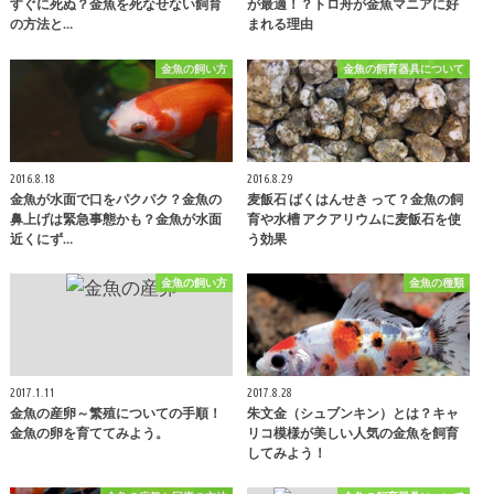
すぐに死ぬ？金魚を死なせない飼育
が最適！？トロ舟が金魚マニアに好
の方法と…
まれる理由
金魚の飼い方
金魚の飼育器具について
2016.8.18
2016.8.29
金魚が水面で口をパクパク？金魚の
麦飯石 ばくはんせき って？金魚の飼
鼻上げは緊急事態かも？金魚が水面
育や水槽 アクアリウムに麦飯石を使
近くにず…
う効果
金魚の飼い方
金魚の種類
2017.1.11
2017.8.28
金魚の産卵～繁殖についての手順！
朱文金（シュブンキン）とは？キャ
金魚の卵を育ててみよう。
リコ模様が美しい人気の金魚を飼育
してみよう！