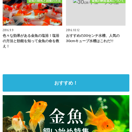
金魚の病気と回復の方法
金魚の飼育器具について
2016.9.9
2016.10.12
色々な効果がある金魚の塩浴！塩浴
おすすめの30センチ水槽、人気の
の方法と効能を知って金魚の命を救
30cmキューブ水槽はこれだ!!
え！
おすすめ！