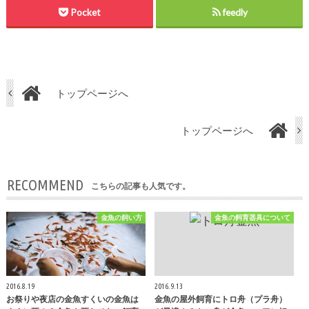
Pocket
feedly
トップページへ
トップページへ
RECOMMEND
こちらの記事も人気です。
金魚の飼い方
金魚の飼育器具について
2016.8.19
2016.9.13
お祭りや夜店の金魚すくいの金魚は
金魚の屋外飼育にトロ舟（プラ舟）