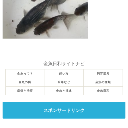
金魚日和サイトナビ
金魚って？
飼い方
飼育器具
金魚の餌
水草など
金魚の種類
病気と治療
金魚と混泳
金魚日和
スポンサードリンク