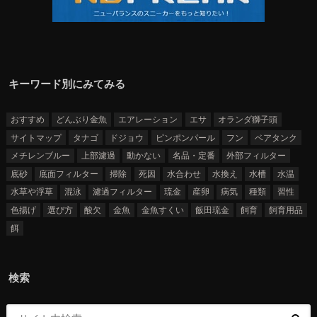
キーワード別にみてみる
おすすめ
どんぶり金魚
エアレーション
エサ
オランダ獅子頭
サイトマップ
タナゴ
ドジョウ
ピンポンパール
フン
ベアタンク
メチレンブルー
上部濾過
動かない
名品・定番
外部フィルター
底砂
底面フィルター
掃除
死因
水合わせ
水換え
水槽
水温
水草や浮草
混泳
濾過フィルター
琉金
産卵
病気
種類
習性
色揚げ
選び方
酸欠
金魚
金魚すくい
飯田琉金
飼育
飼育用品
餌
検索