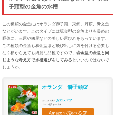
子頭型の金魚の水槽
この種類の金魚にはオランダ獅子頭、東錦、丹頂、青文魚
などがいます。このタイプには琉金型の金魚よりも長めの
胴体に、三尾や四尾などの美しい尾びれをもっています。
この種類の金魚も和金型ほど飛び出しに気を付ける必要も
なく横から見ても綺麗な品種ですので、
琉金型の金魚と同
じような考え方で水槽選びをしてみる
といいのではないで
しょうか。
オランダ 獅子頭
カエレバ
posted with
charm(チャーム)
Amazonで調べる