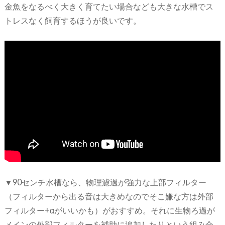
金魚をなるべく大きく育てたい場合なども大きな水槽でス
トレスなく飼育するほうが良いです。
▼90センチ水槽なら、物理濾過が強力な上部フィルター
（フィルターから出る音は大きめなのでそこ嫌な方は外部
フィルター+αがいいかも）がおすすめ。それに生物ろ過が
メインの外部フィルターを補助に追加したりという組み合