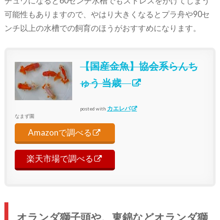
チュウになると60センチ水槽でもストレスをかけてしまう
可能性もありますので、やはり大きくなるとプラ舟や90セ
ンチ以上の水槽での飼育のほうがおすすめになります。
【国産金魚】協会系らんち
ゅう 当歳
カエレバ
posted with
なまず園
Amazonで調べる
楽天市場で調べる
オランダ獅子頭や、東錦などオランダ獅